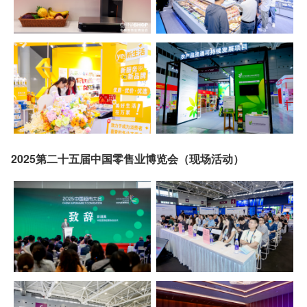
2025第二十五届中国零售业博览会（现场活动）