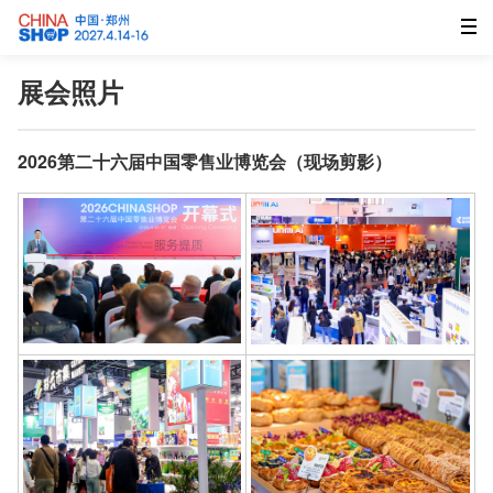
展会照片
2026第二十六届中国零售业博览会（现场剪影）