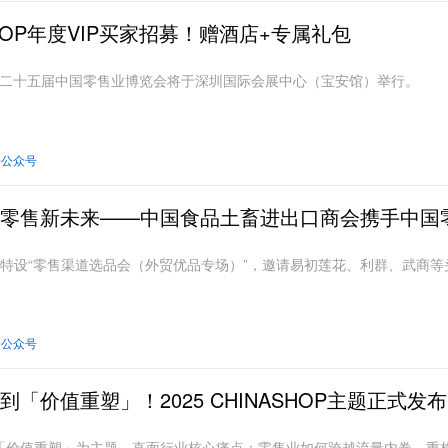
ASHOP年度VIP买家招募！赠酒店+专属礼包
日，第二十五届中国零售业博览会将于深圳国际会展中心（宝安馆）举行。
会公众号
零售新未来——中国食品土畜进出口商会携手中国零
特设“零售渠道选品会（外贸优品专场）”，邀请易初莲花、利群、武商
会公众号
「价值重塑」！2025 CHINASHOP主题正式发布
HOP以「价值重塑」为主题，直面行业核心痛点：零售业如何跨越流量内卷，