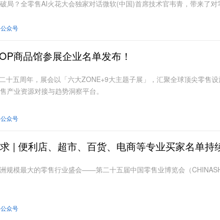
破局？全零售AI火花大会独家对话微软(中国)首席技术官韦青，带来了
会公众号
NASHOP商品馆参展企业名单发布！
P举办二十五周年，展会以「六大ZONE+9大主题子展」，汇聚全球顶尖零
售产业资源对接与趋势洞察平台。
会公众号
求 | 便利店、超市、百货、电商等专业买家名单持
日，亚洲规模最大的零售行业盛会——第二十五届中国零售业博览会（CHIN
会公众号