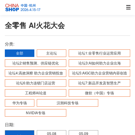
全零售 AI火花大会
分类:
全部
主论坛
论坛1:全零售行业运营应用
论坛2:销售预测、供应链优化
论坛3:AI如何助力企业出海
论坛4:高效洞察 助力企业营销投放
论坛5:AIGC助力企业营销内容创造
论坛6:助力连锁门店运营
论坛7:新品开发及智慧生产
工程师AI论道
微软（中国）专场
华为专场
汉朔科技专场
NVIDIA专场
日期:
05.08
05.09